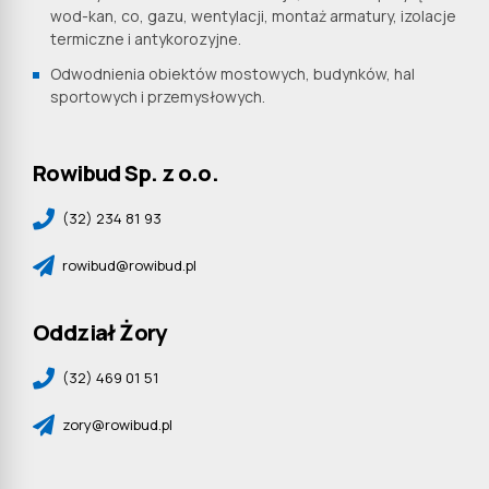
wod-kan, co, gazu, wentylacji, montaż armatury, izolacje
termiczne i antykorozyjne.
Odwodnienia obiektów mostowych, budynków, hal
sportowych i przemysłowych.
Rowibud Sp. z o.o.
(32) 234 81 93
rowibud@rowibud.pl
Oddział Żory
(32) 469 01 51
zory@rowibud.pl