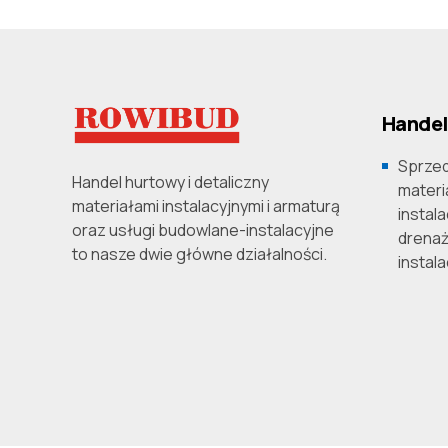
Handel
Sprzed
Handel hurtowy i detaliczny
materi
materiałami instalacyjnymi i armaturą
instala
oraz usługi budowlane-instalacyjne
drenaż
to nasze dwie główne działalności.
instal