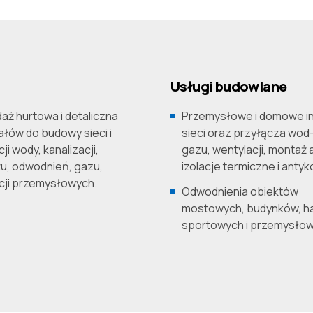
Usługi budowlane
aż hurtowa i detaliczna
Przemysłowe i domowe in
ałów do budowy sieci i
sieci oraz przyłącza wod-
cji wody, kanalizacji,
gazu, wentylacji, montaż 
u, odwodnień, gazu,
izolacje termiczne i antyk
acji przemysłowych.
Odwodnienia obiektów
mostowych, budynków, ha
sportowych i przemysłow