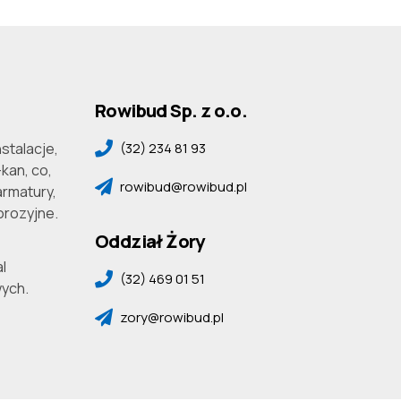
Rowibud Sp. z o.o.
(32) 234 81 93
stalacje,
kan, co,
rowibud@rowibud.pl
armatury,
orozyjne.
Oddział Żory
l
(32) 469 01 51
ych.
zory@rowibud.pl