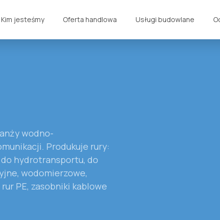
Kim jesteśmy
Oferta handlowa
Usługi budowlane
O
ranży wodno-
omunikacji. Produkuje rury:
 do hydrotransportu, do
acyjne, wodomierzowe,
rur PE, zasobniki kablowe